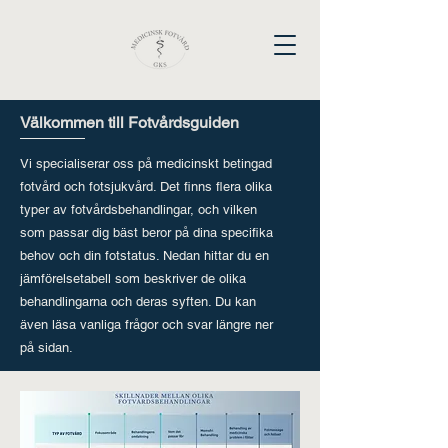
Välkommen till Fotvårdsguiden
Vi specialiserar oss på medicinskt betingad
fotvård och fotsjukvård. Det finns flera olika
typer av fotvårdsbehandlingar, och vilken
som passar dig bäst beror på dina specifika
behov och din fotstatus. Nedan hittar du en
jämförelsetabell som beskriver de olika
behandlingarna och deras syften. Du kan
även läsa vanliga frågor och svar längre ner
på sidan.