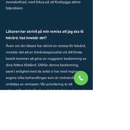
momsbefriad, med fokus på att förebygga större
fotproblem.
Läkaren har skrivit på min remiss att jag ska få
fotvård. Vad innebär det?
Även om din läkare har skrivit en remiss för fotvård,
innebär det att en fotvårdsspecialist vid ditt första
besök kommer att göra en noggrann bedömning av
dina fötters tillstånd. Utifrån denna bedömning,
samt i enlighet med de avtal vi har med regionen,
avgörs vilka behandlingar som är nödvändiga och
omfattas av remissen. Vår prioritering är att
säkerställa att du får den vård du behöver, baserat
på både ditt medicinska behov och de riktlinjer som
styr vår verksamhet.
Jag har en remiss för fotsjukvård och när jag