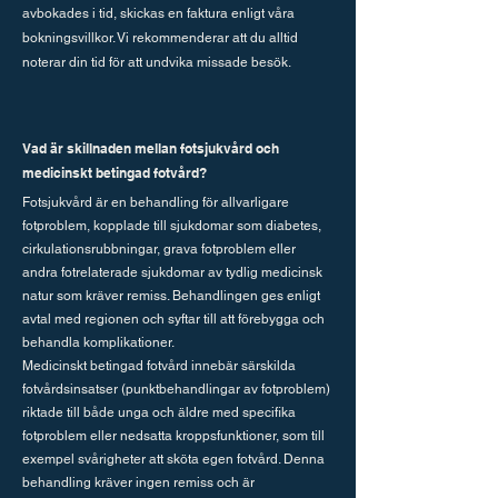
avbokades i tid, skickas en faktura enligt våra
bokningsvillkor. Vi rekommenderar att du alltid
noterar din tid för att undvika missade besök.
Vad är skillnaden mellan fotsjukvård och
medicinskt betingad fotvård?
Fotsjukvård är en behandling för allvarligare
fotproblem, kopplade till sjukdomar som diabetes,
cirkulationsrubbningar, grava fotproblem eller
andra fotrelaterade sjukdomar av tydlig medicinsk
natur som kräver remiss. Behandlingen ges enligt
avtal med regionen och syftar till att förebygga och
behandla komplikationer.
​Medicinskt betingad fotvård innebär särskilda
fotvårdsinsatser (punktbehandlingar av fotproblem)
riktade till både unga och äldre med specifika
fotproblem eller nedsatta kroppsfunktioner, som till
exempel svårigheter att sköta egen fotvård. Denna
behandling kräver ingen remiss och är