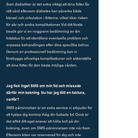
Som diabetiker är det extra viktigt att dina fötter får
rätt vård eftersom diabetes kan påverka både
känsel och cirkulation i fötterna, vilket ökar risken
för sår och andra komplikationer. Vid ditt första
besök gör vi en noggrann bedömning av din
fotstatus för att identifiera eventuella problem och
anpassa behandlingen efter dina specifika behov.
Genom en professionell bedömning kan vi
förebygga allvarliga komplikationer och säkerställa
att dina fötter får den bästa möjliga vården.
Jag fick inget SMS om min tid och missade
därför min bokning. Nu har jag fått en faktura,
varför?
SMS-påminnelser är en extra service vi erbjuder för
att hjälpa dig komma ihåg din bokade tid. Dock är
det alltid ditt eget ansvar att hålla koll på din
bokning, även om SMS-påminnelsen inte når fram.
Eftersom tiden var reserverad för dig och inte